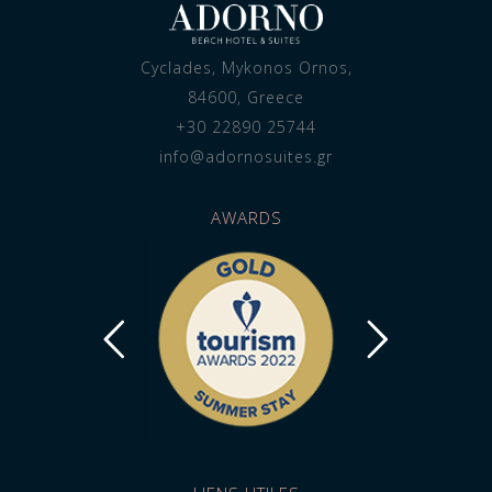
Cyclades, Mykonos Ornos,
84600, Greece
+30 22890 25744
info@adornosuites.gr
AWARDS