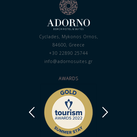
Cyclades, Mykonos Ornos,
84600, Greece
+30 22890 25744
info@adornosuites.gr
AWARDS