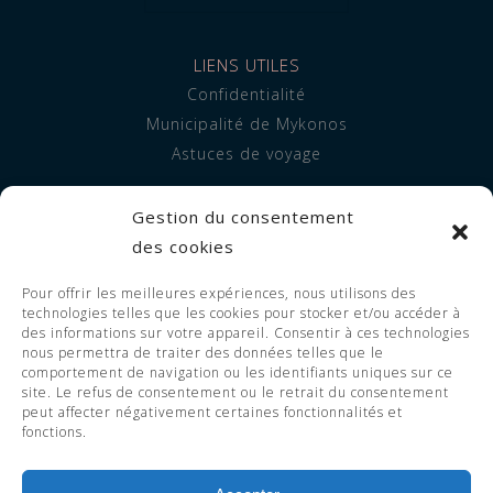
LIENS UTILES
Confidentialité
Municipalité de Mykonos
Astuces de voyage
INFORMATION
Gestion du consentement
À propos de nous
des cookies
Hébergement
Pour offrir les meilleures expériences, nous utilisons des
Prestations de service
technologies telles que les cookies pour stocker et/ou accéder à
FAQ
des informations sur votre appareil. Consentir à ces technologies
nous permettra de traiter des données telles que le
comportement de navigation ou les identifiants uniques sur ce
site. Le refus de consentement ou le retrait du consentement
peut affecter négativement certaines fonctionnalités et
© 2023 Adorno Suites. All Rights
fonctions.
Reserved. EOT LICENSE 1119255 -
1126255.