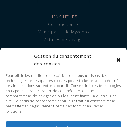
LIENS UTILES
Confidentialité
Municipalité de Mykonos
Astuces de voyage
INFORMATION
Gestion du consentement
À propos de nous
des cookies
Hébergement
Pour offrir les meilleures expériences, nous utilisons des
Prestations de service
technologies telles que les cookies pour stocker et/ou accéder à
FAQ
des informations sur votre appareil. Consentir à ces technologies
nous permettra de traiter des données telles que le
comportement de navigation ou les identifiants uniques sur ce
site. Le refus de consentement ou le retrait du consentement
peut affecter négativement certaines fonctionnalités et
© 2023 Adorno Suites. All Rights
fonctions.
Reserved. EOT LICENSE 1119255 -
1126255.