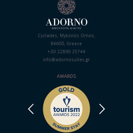
Cyclades, Mykonos Ornos,
84600, Greece
+30 22890 25744
info@adornosuites.gr
AWARDS