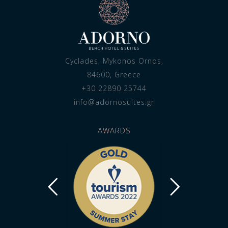
Cyclades, Mykonos Ornos,
84600, Greece
+30 22890 25744
info@adornosuites.gr
AWARDS