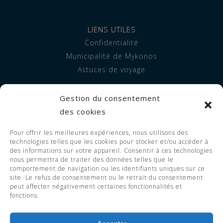
LIENS UTILES
Confidentialité
Municipalité de Mykonos
Astuces de voyage
INFORMATION
Gestion du consentement
À propos de nous
des cookies
Hébergement
Pour offrir les meilleures expériences, nous utilisons des
Prestations de service
technologies telles que les cookies pour stocker et/ou accéder à
FAQ
des informations sur votre appareil. Consentir à ces technologies
nous permettra de traiter des données telles que le
comportement de navigation ou les identifiants uniques sur ce
site. Le refus de consentement ou le retrait du consentement
peut affecter négativement certaines fonctionnalités et
© 2023 Adorno Suites. All Rights
fonctions.
Reserved. EOT LICENSE 1119255 -
1126255.