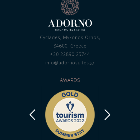
Cyclades, Mykonos Ornos,
84600, Greece
+30 22890 25744
info@adornosuites.gr
AWARDS