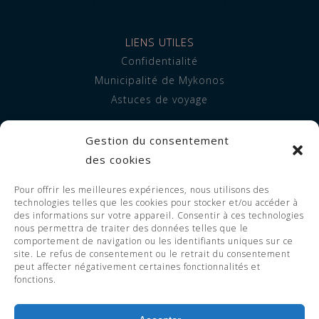
LIENS UTILES
Confidentialité
Municipalité de Mykonos
Astuces de voyage
INFORMATION
Gestion du consentement
À propos de nous
des cookies
Hébergement
Pour offrir les meilleures expériences, nous utilisons des
Prestations de service
technologies telles que les cookies pour stocker et/ou accéder à
FAQ
des informations sur votre appareil. Consentir à ces technologies
nous permettra de traiter des données telles que le
comportement de navigation ou les identifiants uniques sur ce
site. Le refus de consentement ou le retrait du consentement
peut affecter négativement certaines fonctionnalités et
© 2023 Adorno Suites. All Rights
fonctions.
Reserved. EOT LICENSE 1119255 -
1126255.