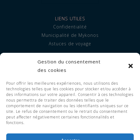
LIENS UTILES
Confidentialité
Municipalité de Mykonos
Astuces de voyage
INFORMATION
Gestion du consentement
À propos de nous
des cookies
Hébergement
Pour offrir les meilleures expériences, nous utilisons des
Prestations de service
technologies telles que les cookies pour stocker et/ou accéder à
FAQ
des informations sur votre appareil. Consentir à ces technologies
nous permettra de traiter des données telles que le
comportement de navigation ou les identifiants uniques sur ce
site. Le refus de consentement ou le retrait du consentement
peut affecter négativement certaines fonctionnalités et
© 2023 Adorno Suites. All Rights
fonctions.
Reserved. EOT LICENSE 1119255 -
1126255.