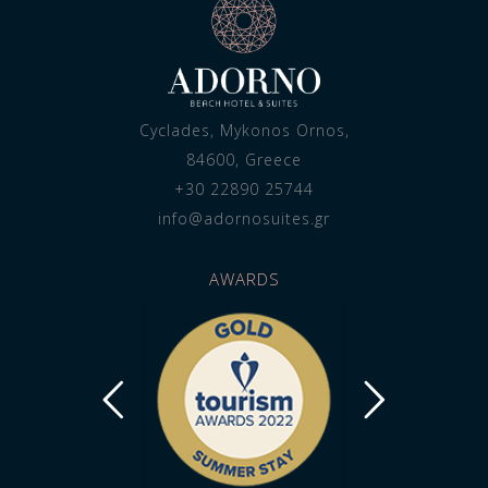
Cyclades, Mykonos Ornos,
84600, Greece
+30 22890 25744
info@adornosuites.gr
AWARDS